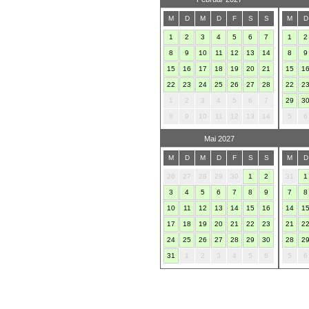
M
D
M
D
F
S
S
M
D
1
2
3
4
5
6
7
1
2
8
9
10
11
12
13
14
8
9
15
16
17
18
19
20
21
15
1
22
23
24
25
26
27
28
22
2
1
2
3
4
5
6
7
29
3
8
9
10
11
12
13
14
5
6
Mai 2027
M
D
M
D
F
S
S
M
D
26
27
28
29
30
1
2
31
1
3
4
5
6
7
8
9
7
8
10
11
12
13
14
15
16
14
1
17
18
19
20
21
22
23
21
2
24
25
26
27
28
29
30
28
2
31
1
2
3
4
5
6
5
6